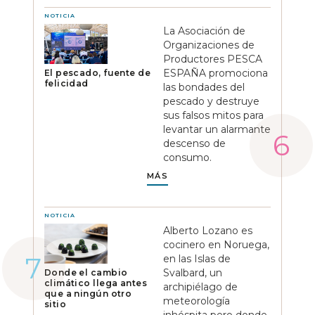
NOTICIA
La Asociación de
Organizaciones de
Productores PESCA
ESPAÑA promociona
El pescado, fuente de
felicidad
las bondades del
pescado y destruye
sus falsos mitos para
levantar un alarmante
descenso de
consumo.
MÁS
NOTICIA
Alberto Lozano es
cocinero en Noruega,
en las Islas de
Svalbard, un
Donde el cambio
climático llega antes
archipiélago de
que a ningún otro
meteorología
sitio
inhóspita pero donde